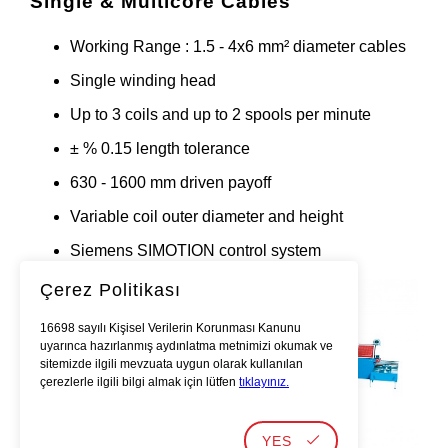
Single & Multicore Cables
Working Range : 1.5 - 4x6 mm² diameter cables
Single winding head
Up to 3 coils and up to 2 spools per minute
± % 0.15 length tolerance
630 - 1600 mm driven payoff
Variable coil outer diameter and height
Siemens SIMOTION control system
Çerez Politikası
16698 sayılı Kişisel Verilerin Korunması Kanunu
uyarınca hazırlanmış aydınlatma metnimizi okumak ve
sitemizde ilgili mevzuata uygun olarak kullanılan
çerezlerle ilgili bilgi almak için lütfen
tıklayınız.
YES